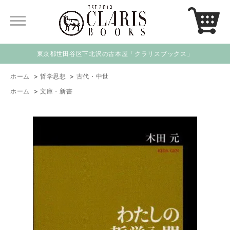
東京都世田谷区下北沢の古本屋「クラリスブックス」
ホーム
>
哲学思想
>
古代・中世
ホーム
>
文庫・新書