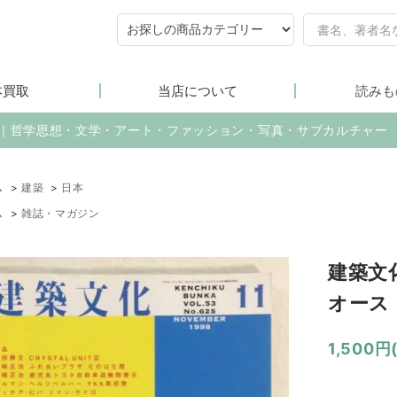
本買取
当店について
読みも
売｜哲学思想・文学・アート・ファッション・写真・サブカルチャー
ム
>
建築
>
日本
ム
>
雑誌・マガジン
建築文化
オース
1,500円