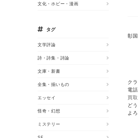
文化・ホビー・漫画
タグ
彰国
文学評論
詩・詩集・詩論
文庫・新書
クラ
全集・揃いもの
電話
買取
エッセイ
どう
怪奇・幻想
よろ
ミステリー
SF