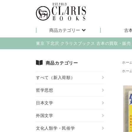
商品カテゴリー
古
東京 下北沢 クラリスブックス 古本の買取・販
商品カテゴリー
ホー
ホー
すべて（新入荷順）
哲学思想
日本文学
外国文学
文化人類学・民俗学