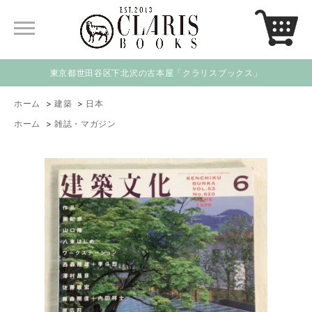
東京都世田谷区下北沢の古本屋「クラリスブックス」
ホーム
>
建築
>
日本
ホーム
>
雑誌・マガジン