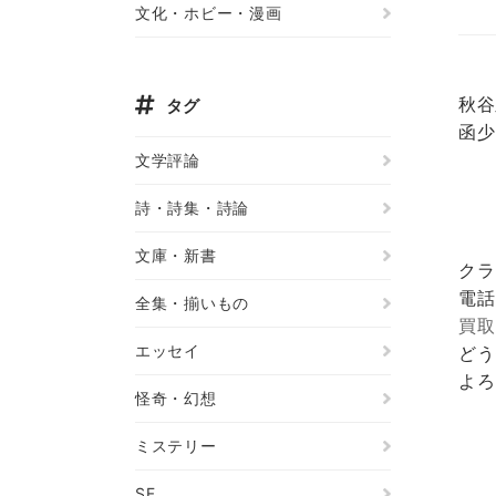
文化・ホビー・漫画
秋谷
タグ
函少
文学評論
詩・詩集・詩論
文庫・新書
クラ
電話
全集・揃いもの
買取
エッセイ
どう
よろ
怪奇・幻想
ミステリー
SF