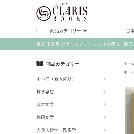
商品カテゴリー
古
東京 下北沢 クラリスブックス 古本の買取・販
商品カテゴリー
ホー
ホー
すべて（新入荷順）
哲学思想
日本文学
外国文学
文化人類学・民俗学