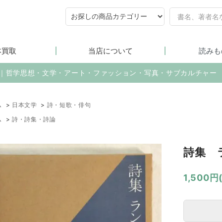
本買取
当店について
読みも
売｜哲学思想・文学・アート・ファッション・写真・サブカルチャー
ム
>
日本文学
>
詩・短歌・俳句
ム
>
詩・詩集・詩論
詩集 
1,500円