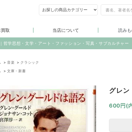
本買取
当店について
読みも
売｜哲学思想・文学・アート・ファッション・写真・サブカルチャー
ム
>
音楽
>
クラシック
ム
>
文庫・新書
グレン
600円(