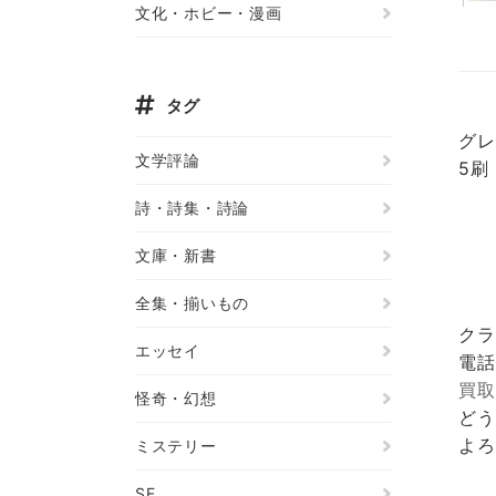
文化・ホビー・漫画
タグ
グレ
文学評論
5刷
詩・詩集・詩論
文庫・新書
全集・揃いもの
クラ
エッセイ
電話
買取
怪奇・幻想
どう
よろ
ミステリー
SF