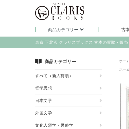
商品カテゴリー
古
東京 下北沢 クラリスブックス 古本の買取・販
商品カテゴリー
ホー
ホー
すべて（新入荷順）
哲学思想
日本文学
外国文学
文化人類学・民俗学