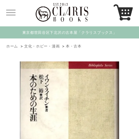
東京都世田谷区下北沢の古本屋「クラリスブックス」
ホーム
>
文化・ホビー・漫画
>
本・古本