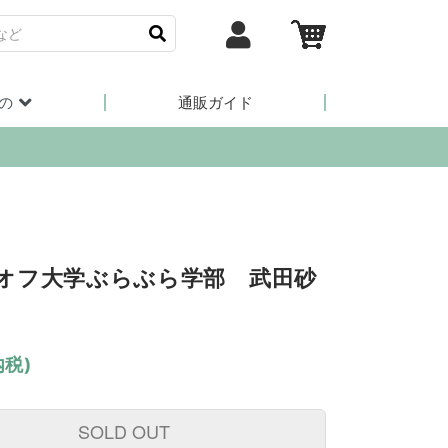
の
通販ガイド
オフ大学ぶらぶら学部 武田砂
内税)
SOLD OUT