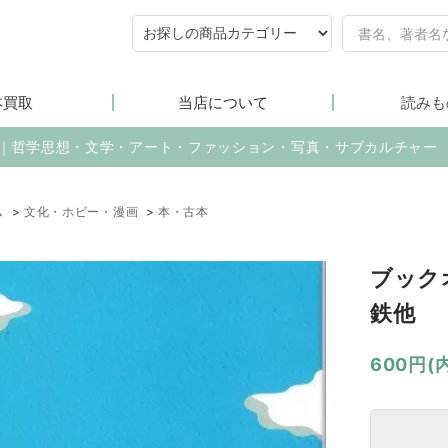
本買取
当店について
読みも
売｜哲学思想・文学・アート・ファッション・写真・サブカルチャー
ム
>
文化・ホビー・漫画
>
本・古本
ブック
鉄他
600円(