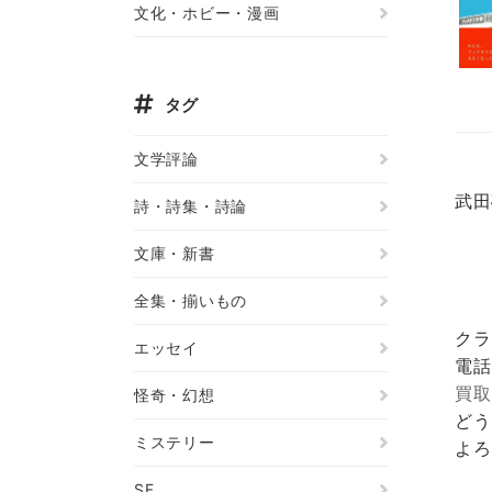
文化・ホビー・漫画
タグ
文学評論
武田
詩・詩集・詩論
文庫・新書
全集・揃いもの
クラ
エッセイ
電話
買取
怪奇・幻想
どう
ミステリー
よろ
SF