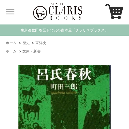
東京都世田谷区下北沢の古本屋「クラリスブックス」
ホーム
>
歴史
>
東洋史
ホーム
>
文庫・新書