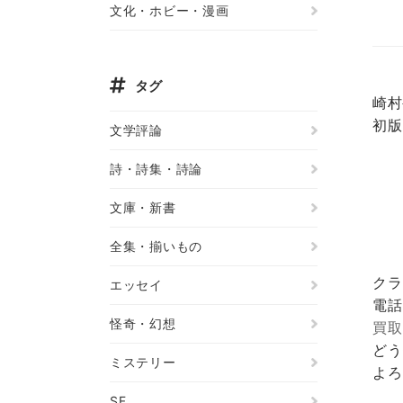
文化・ホビー・漫画
タグ
崎村
初版
文学評論
詩・詩集・詩論
文庫・新書
全集・揃いもの
クラ
エッセイ
電話
怪奇・幻想
買取
どう
ミステリー
よろ
SF