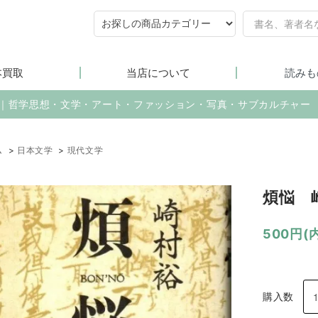
本買取
当店について
読みも
売｜哲学思想・文学・アート・ファッション・写真・サブカルチャー
ム
>
日本文学
>
現代文学
煩悩 
500円(
購入数