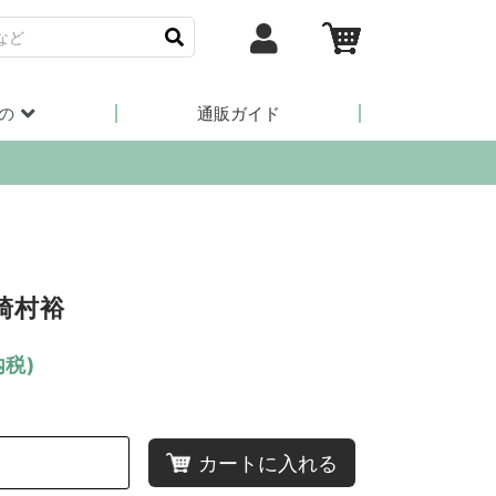
の
通販ガイド
崎村裕
内税)
カートに入れる