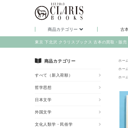
商品カテゴリー
古
東京 下北沢 クラリスブックス 古本の買取・販
商品カテゴリー
ホー
ホー
すべて（新入荷順）
ホー
哲学思想
日本文学
外国文学
文化人類学・民俗学