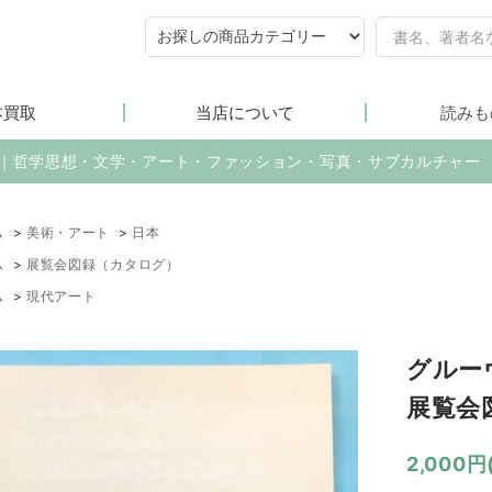
本買取
当店について
読みも
売｜哲学思想・文学・アート・ファッション・写真・サブカルチャー
ム
>
美術・アート
>
日本
ム
>
展覧会図録（カタログ）
ム
>
現代アート
グルーヴ
展覧会
2,000円