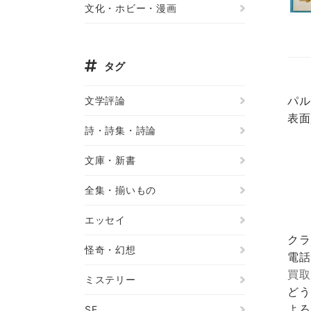
文化・ホビー・漫画
タグ
パル
文学評論
表面
詩・詩集・詩論
文庫・新書
全集・揃いもの
エッセイ
クラ
怪奇・幻想
電話
買取
ミステリー
どう
よろ
SF