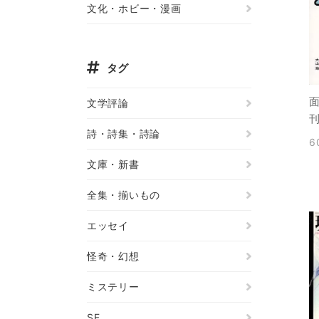
文化・ホビー・漫画
タグ
面
文学評論
詩・詩集・詩論
6
文庫・新書
全集・揃いもの
エッセイ
怪奇・幻想
ミステリー
SF