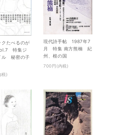
現代詩手帖 1987年7
ックたべるのが
月 特集 南方熊楠 紀
ol.7 特集ジ
州、根の国
イル 秘密の子
700円(内税)
内税)