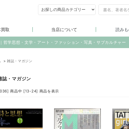
本買取
当店について
読みも
売｜哲学思想・文学・アート・ファッション・写真・サブカルチャー
ム
>
雑誌・マガジン
雑誌・マガジン
2036] 商品中 [13-24] 商品を表示