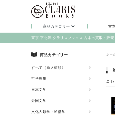
商品カテゴリー
古
東京 下北沢 クラリスブックス 古本の買取・販
商品カテゴリー
ホー
すべて（新入荷順）
哲学思想
全 [
日本文学
外国文学
文化人類学・民俗学