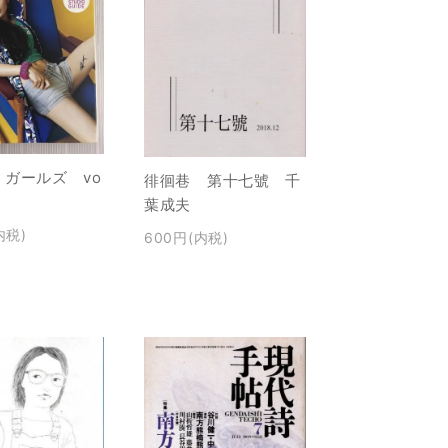
・ガールズ vo
徘徊巷 第十七號 千
葉成夫
内税)
600円(内税)