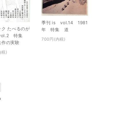
季刊 is vol.14 1981
ック たべるのが
年 特集 道
vol.2 特集
700円(内税)
共作の実験
内税)
品