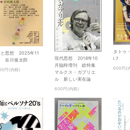
タトゥ
と思想 2025年11
現代思想 2018年10
l.7
月 谷川俊太郎
月臨時増刊 総特集
600円(
00円(内税)
マルクス・ガブリエ
ル 新しい実在論
600円(内税)