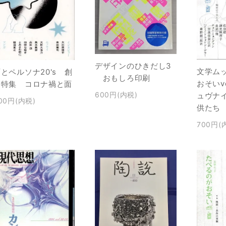
デザインのひきだし3
文学ム
とペルソナ20's 創
おもしろ印刷
おそいv
刊特集 コロナ禍と面
600円(内税)
ュヴナ
00円(内税)
供たち
700円(