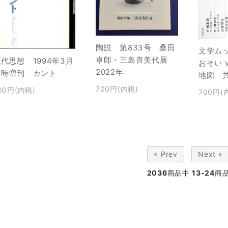
陶説 第833号 桑田
文学ム
卓郎・三島喜美代展
代思想 1994年3月
おそい 
2022年
臨時増刊 カント
地図 
700円(内税)
00円(内税)
700円(
« Prev
Next »
2036
商品中
13-24
商