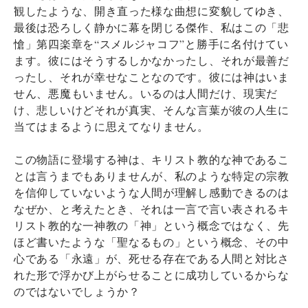
観したような、開き直った様な曲想に変貌してゆき、
最後は恐ろしく静かに幕を閉じる傑作、私はこの「悲
愴」第四楽章を“スメルジャコフ”と勝手に名付けてい
ます。彼にはそうするしかなかったし、それが最善だ
ったし、それが幸せなことなのです。彼には神はいま
せん、悪魔もいません。いるのは人間だけ、現実だ
け、悲しいけどそれが真実、そんな言葉が彼の人生に
当てはまるように思えてなりません。
この物語に登場する神は、キリスト教的な神であるこ
とは言うまでもありませんが、私のような特定の宗教
を信仰していないような人間が理解し感動できるのは
なぜか、と考えたとき、それは一言で言い表されるキ
リスト教的な一神教の「神」という概念ではなく、先
ほど書いたような「聖なるもの」という概念、その中
心である「永遠」が、死せる存在である人間と対比さ
れた形で浮かび上がらせることに成功しているからな
のではないでしょうか？