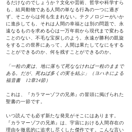
るだけなのでしょうか？文化や芸術、哲学や科学すら
も、結局動物である人間の単なる行為の一つに過ぎ
ず、そこからは何も生まれない。テクノロジーがいか
に進歩しても、それは人間の幸福とは別の問題で、永
遠なるものを求める心は一万年前から現代まで変わる
ことのない、不毛な宝探しのよう。永遠が勝利の凱旋
をするこの世界にあって、人間は果たしてなにをする
ことができるのか、何を残すことができるのか。
「一粒の麦は、地に落ちて死ななければ一粒のままで
ある。だが、死ねば多くの実を結ぶ」（ヨハネによる
福音書 12章24節）
これは、『カラマーゾフの兄弟』の冒頭に掲げられた
聖書の一節です。
いつ読んでも必ず新たな発見がそこにはあります。
『カラマーゾフの兄弟』は、宇宙における人間存在の
理由を徹底的に追求し尽くした傑作です。こんな言い