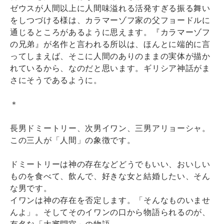
ゼウスが人間以上に人間味溢れる活発すぎる振る舞い
をしつづける様は、カラマーゾフ家の父フョードルに
通じるところがあるように思えます。『カラマーゾフ
の兄弟』が名作と言われる所以は、ほんとに端的に言
ってしまえば、そこに人間のありのままの実体が描か
れているから、なのだと思います。ギリシア神話がま
さにそうであるように。
＊
長男ドミートリー、次男イワン、三男アリョーシャ。
この三人が「人間」の象徴です。
ドミートリーは神の存在などどうでもいい、おいしい
ものを食べて、飲んで、好きな女と結婚したい、そん
な男です。
イワンは神の存在を否定します。「そんなものいませ
んよ」。そしてそのイワンの口から物語られるのが、
有名な「大審問官」の物語。