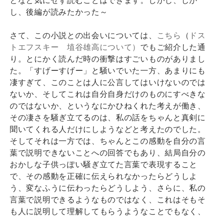
し、後編が読みたかった～
さて、この小説との出会いについては、
こちら
（
ドス
トエフスキー 埴谷雄高について）
でもご紹介した通
り。とにかく読んだ時の衝撃はすごいものがありまし
た。「すげーすげー」と騒いでいた一方、あまりにも
凄すぎて、このことは人に公言してはいけないのでは
ないか、そしてこれは自分自身だけのものにすべきな
のではないか、というなにかひねくれた考えが働き、
その凄さを騒ぎ立てるのは、私の話をちゃんと真剣に
聞いてくれる人だけにしようなどと考えたのでした。
そしてそれは一方では、ちゃんとこの感動を自分の言
葉で説明できないことへの回答でもあり、結局自分の
おかしな子供っぽい騒ぎ立てた言葉で表現すること
で、その感動を正確に伝えられなかったらどうしよ
う、変なふうに伝わったらどうしよう、さらに、私の
言葉で説明できるようなものではなく、これはそもそ
も人に説明して理解してもらうようなことでもなく、