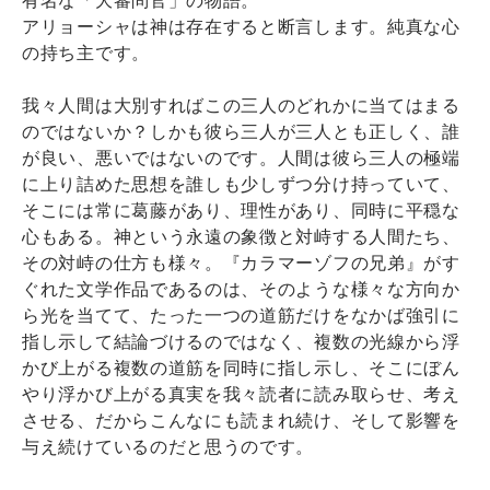
アリョーシャは神は存在すると断言します。純真な心
の持ち主です。
我々人間は大別すればこの三人のどれかに当てはまる
のではないか？しかも彼ら三人が三人とも正しく、誰
が良い、悪いではないのです。人間は彼ら三人の極端
に上り詰めた思想を誰しも少しずつ分け持っていて、
そこには常に葛藤があり、理性があり、同時に平穏な
心もある。神という永遠の象徴と対峙する人間たち、
その対峙の仕方も様々。『カラマーゾフの兄弟』がす
ぐれた文学作品であるのは、そのような様々な方向か
ら光を当てて、たった一つの道筋だけをなかば強引に
指し示して結論づけるのではなく、複数の光線から浮
かび上がる複数の道筋を同時に指し示し、そこにぼん
やり浮かび上がる真実を我々読者に読み取らせ、考え
させる、だからこんなにも読まれ続け、そして影響を
与え続けているのだと思うのです。