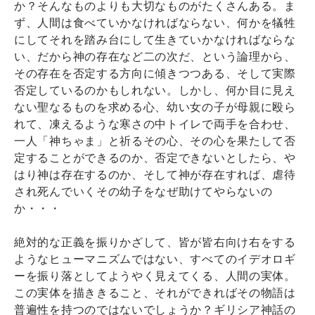
か？そんなものよりも大切なものがたくさんある。ま
ず、人間は食べていかなければならない、何かを犠牲
にしてそれを踏み台にして生きていかなければならな
い、だから神の存在など二の次だ、という論理から、
その存在を否定する方向に傾きつつある、そして実際
否定しているのかもしれない。しかし、何か目に見え
ない聖なるものを求める心、幼い女の子が母親に殴ら
れて、凍えるような寒さの中トイレで両手を合わせ、
一人「神ちゃま」と祈るその心、その心を果たして否
定することができるのか、否定できないとしたら、や
はり神は存在するのか、そして神が存在すれば、虐待
され死んでいくその幼子をなぜ助けてやらないの
か・・・
絶対的な正義を振りかざして、皆が皆右向け右をする
ようなヒューマニズムではない、すべてのイデオロギ
ーを振り落としてようやく見えてくる、人間の実体。
この実体を描ききること、それができればその物語は
普遍性を持つのではないでしょうか？ギリシア神話の