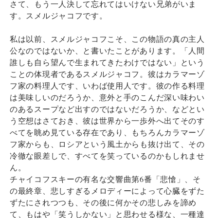
さて、もう一人決して忘れてはいけない兄弟がいま
す。スメルジャコフです。
私は以前、スメルジャコフこそ、この物語の真の主人
公なのではないか、と書いたことがあります。「人間
誰しも自ら望んで生まれてきたわけではない」という
ことの体現者であるスメルジャコフ。彼はカラマーゾ
フ家の料理人です、いわば使用人です。彼の作る料理
は美味しいのだろうか、意外と手のこんだ深い味わい
のあるスープなど出すのではないだろうか、などとい
う空想はさておき、彼は世界から一歩外へ出てそのす
べてを眺め見ている存在であり、もちろんカラマーゾ
フ家からも、ロシアという風土からも抜け出て、その
冷徹な眼差しで、すべてを笑っているのかもしれませ
ん。
チャイコフスキーの有名な交響曲第6番「悲愴」、そ
の最終章、悲しすぎるメロディーによって心臓をずた
ずたにされつつも、その後に何かその悲しみを諦め
て、もはや「笑うしかない」と思わせる様な、一種達