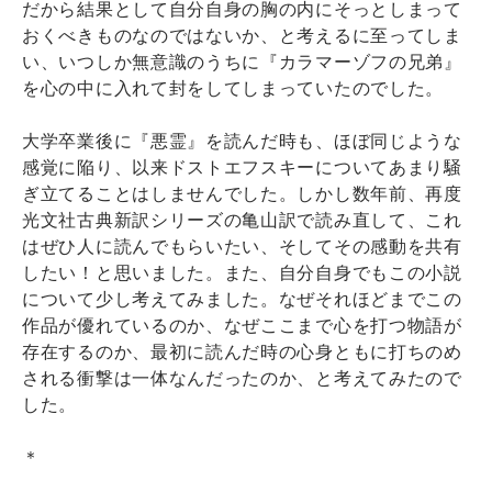
だから結果として自分自身の胸の内にそっとしまって
おくべきものなのではないか、と考えるに至ってしま
い、いつしか無意識のうちに『カラマーゾフの兄弟』
を心の中に入れて封をしてしまっていたのでした。
大学卒業後に『悪霊』を読んだ時も、ほぼ同じような
感覚に陥り、以来ドストエフスキーについてあまり騒
ぎ立てることはしませんでした。しかし数年前、再度
光文社古典新訳シリーズの亀山訳で読み直して、これ
はぜひ人に読んでもらいたい、そしてその感動を共有
したい！と思いました。また、自分自身でもこの小説
について少し考えてみました。なぜそれほどまでこの
作品が優れているのか、なぜここまで心を打つ物語が
存在するのか、最初に読んだ時の心身ともに打ちのめ
される衝撃は一体なんだったのか、と考えてみたので
した。
＊