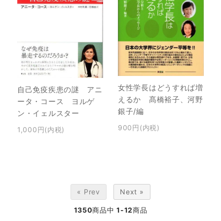
女性学長はどうすれば増
自己免疫疾患の謎 アニ
えるか 髙橋裕子、河野
ータ・コース ヨルゲ
銀子/編
ン・イェルスター
900円(内税)
1,000円(内税)
« Prev
Next »
1350
商品中
1-12
商品