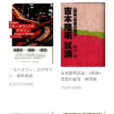
「モータウン」のデザイ
吉本隆明試論 : <戦後>
ン 堀田典裕
思想の超克 神津陽
3,000円(内税)
700円(内税)