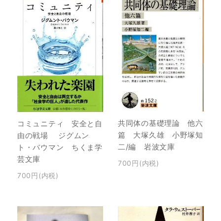
共同体の基礎理論 他六
コミュニティ 安全と自
篇 大塚久雄 小野塚知
由の戦場 ジグムン
二/編 岩波文庫
ト・バウマン ちくま学
芸文庫
700円(内税)
700円(内税)