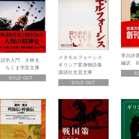
李白詩
メタモルフォーシス
神話学入門 大林太
編訳 
ギリシア変身物語集
良 ちくま学芸文庫
講談社文芸文庫
S
SOLD OUT
SOLD OUT