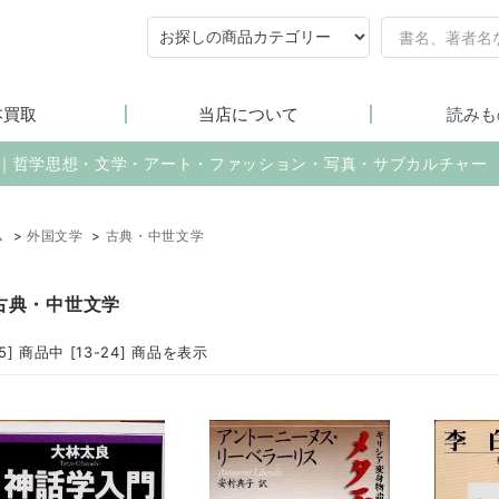
本買取
当店について
読みも
売｜哲学思想・文学・アート・ファッション・写真・サブカルチャー
ム
>
外国文学
>
古典・中世文学
古典・中世文学
75] 商品中 [13-24] 商品を表示