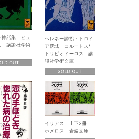
ャ神話集 ヒュ
ヘレネー誘拐・トロイ
ス 講談社学術
ア落城 コルートス/
トリピオドーロス 講
談社学術文庫
OLD OUT
SOLD OUT
イリアス 上下2冊
ホメロス 岩波文庫