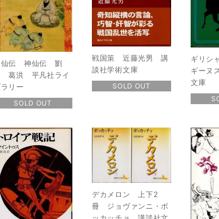
戦国策 近藤光男 講
ギリシ
列仙伝 神仙伝 劉
談社学術文庫
ギーヌ
向 葛洪 平凡社ライ
文庫
SOLD OUT
ブラリー
S
SOLD OUT
デカメロン 上下2
冊 ジョヴァンニ・ボ
ッカッチョ 講談社文