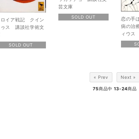
芸文庫
SOLD OUT
恋の手
トロイア戦記 クイン
病の治
トゥス 講談社学術文
ィウス
庫
S
SOLD OUT
« Prev
Next »
75
商品中
13-24
商品