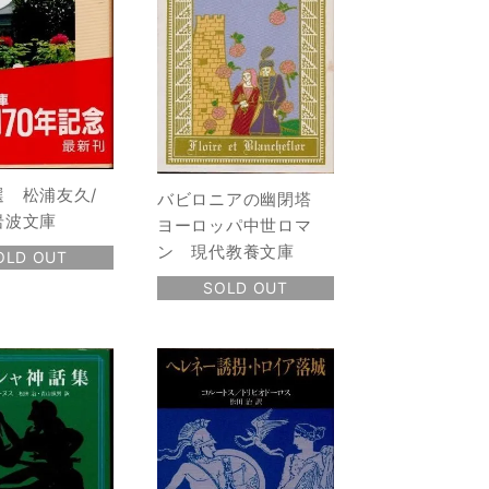
選 松浦友久/
バビロニアの幽閉塔
岩波文庫
ヨーロッパ中世ロマ
ン 現代教養文庫
OLD OUT
SOLD OUT