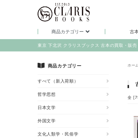
商品カテゴリー
古
東京 下北沢 クラリスブックス 古本の買取・販
商品カテゴリー
ホー
すべて（新入荷順）
哲学思想
全 [
日本文学
外国文学
文化人類学・民俗学