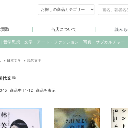
本買取
当店について
読みも
売｜哲学思想・文学・アート・ファッション・写真・サブカルチャー
ム
>
日本文学
>
現代文学
現代文学
2045] 商品中 [1-12] 商品を表示