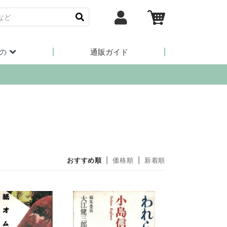
の
通販ガイド
おすすめ順
|
価格順
|
新着順