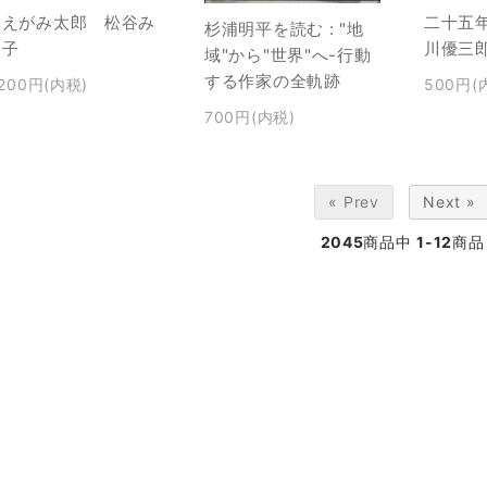
まえがみ太郎 松谷み
二十五
杉浦明平を読む : "地
よ子
川優三
域"から"世界"へ-行動
する作家の全軌跡
,200円(内税)
500円(
700円(内税)
« Prev
Next »
2045
商品中
1-12
商品