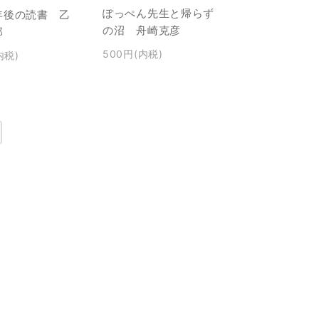
ぽっぺん先生と帰らず
年後の読書 乙
の沼 舟崎克彦
郎
500円(内税)
内税)