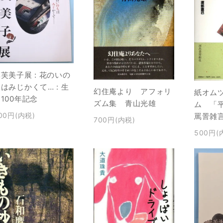
芙美子展 : 花のいの
はみじかくて… : 生
幻住庵より アフォリ
紙オム
100年記念
ズム集 青山光雄
ム 「
00円(内税)
罵詈雑
700円(内税)
500円(