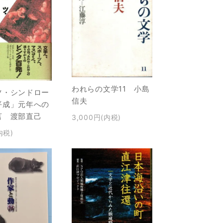
われらの文学11 小島
ツ・シンドロー
信夫
平成」元年への
言 渡部直己
3,000円(内税)
内税)