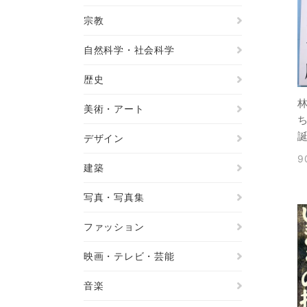
宗教
自然科学・社会科学
歴史
林
美術・アート
ち
誕
デザイン
9
建築
写真・写真集
ファッション
映画・テレビ・芸能
音楽