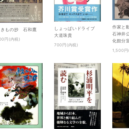
作家と
しょっぱいドライブ
いきもの抄 石和鷹
石神井
大道珠貴
00円(内税)
化館分
700円(内税)
1,500円