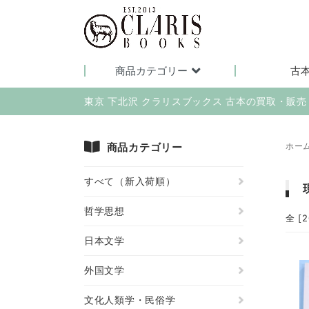
商品カテゴリー
古
東京 下北沢 クラリスブックス 古本の買取・販
商品カテゴリー
ホー
すべて（新入荷順）
哲学思想
全 [
日本文学
外国文学
文化人類学・民俗学