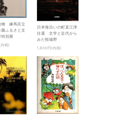
動物 練馬区立
日本海沿いの町直江津
公園ふるさと文
往還 文学と近代から
室特別展
みた頸城野
(内税)
1,800円(内税)