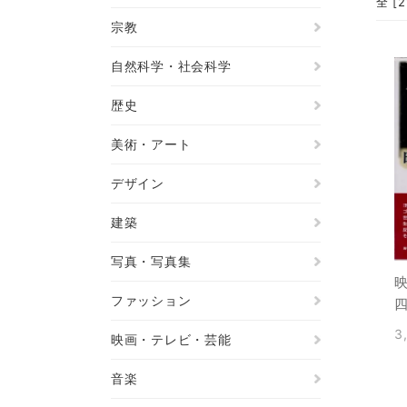
全 [
宗教
自然科学・社会科学
歴史
美術・アート
デザイン
建築
写真・写真集
ファッション
3
映画・テレビ・芸能
音楽