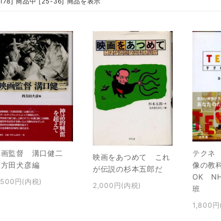
2178] 商品中 [25-36] 商品を表示
テクネ 
映画監督 溝口健二
映画をあつめて これ
像の教科
四方田犬彦編
が伝説の杉本五郎だ
OK N
,500円(内税)
2,000円(内税)
班
1,800円