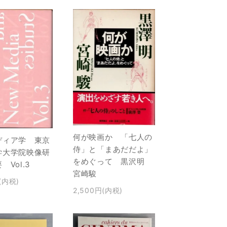
何が映画か 「七人の
ディア学 東京
侍」と「まあだだよ」
学大学院映像研
をめぐって 黒沢明
 Vol.3
宮崎駿
(内税)
2,500円(内税)