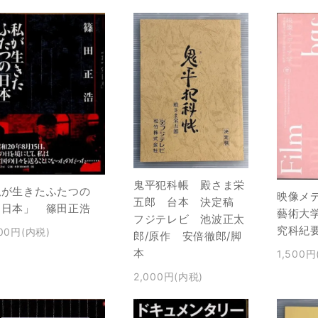
鬼平犯科帳 殿さま栄
私が生きたふたつの
映像メ
五郎 台本 決定稿
「日本」 篠田正浩
藝術大
フジテレビ 池波正太
究科紀要
00円(内税)
郎/原作 安倍徹郎/脚
本
1,500円
2,000円(内税)