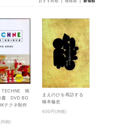
おすすめ順
|
価格順
|
新着順
TECHNE 映
まえのひを再訪する
書 DVD BO
橋本倫史
HKテクネ制作
600円(内税)
(内税)