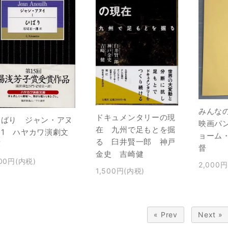
みんな
ドキュメンタリーの現
ひばり ジャン・アヌ
映画パ
在 九州で足もとを掘
イ1 ハヤカワ演劇文
ョーム
る 臼井賢一郎 神戸
庫
督
金史 吉崎健
00円(内税)
2,000
1,500円(内税)
« Prev
Next »