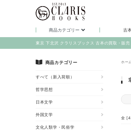
商品カテゴリー
古
東京 下北沢 クラリスブックス 古本の買取・販
商品カテゴリー
ホー
すべて（新入荷順）
哲学思想
日本文学
外国文学
全 [
文化人類学・民俗学