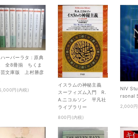
ハーバーラタ : 原典
訳 全8冊揃 ちくま
学芸文庫版 上村勝彦
訳
イスラムの神秘主義
NIV St
5,000円(内税)
スーフィズム入門 R.
rsonal 
A.ニコルソン 平凡社
2,000
ライブラリー
800円(内税)