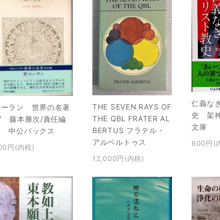
仁義な
THE SEVEN RAYS OF
コーラン 世界の名著
史 架
THE QBL FRATER AL
7 藤本勝次/責任編
文庫
BERTUS フラテル・
集 中公バックス
アルベルトゥス
600円(
00円(内税)
12,000円(内税)