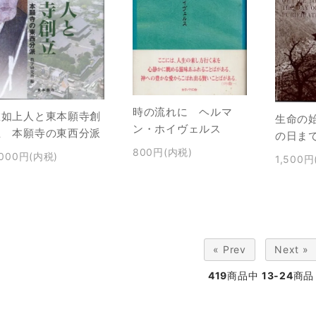
時の流れに ヘルマ
教如上人と東本願寺創
生命の
ン・ホイヴェルス
立 本願寺の東西分派
の日ま
800円(内税)
,000円(内税)
1,500円
« Prev
Next »
419
商品中
13-24
商品