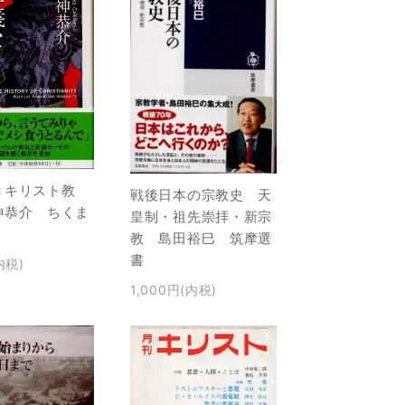
きキリスト教
戦後日本の宗教史 天
神恭介 ちくま
皇制・祖先崇拝・新宗
教 島田裕巳 筑摩選
書
内税)
1,000円(内税)