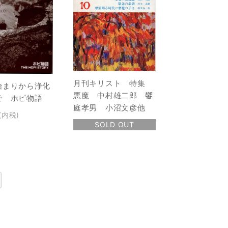
月刊キリスト 特集
始まりから浄化
悪魔 中村雄二郎 饗
で ホピ物語
庭孝男 小沼文彦他
(内税)
SOLD OUT