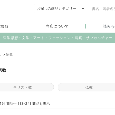
本買取
当店について
読みも
売｜哲学思想・文学・アート・ファッション・写真・サブカルチャー
ム
>
宗教
宗教
キリスト教
仏教
419] 商品中 [13-24] 商品を表示