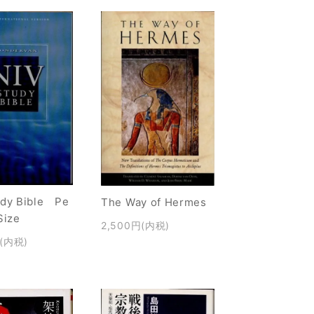
udy Bible Pe
The Way of Hermes
Size
2,500円(内税)
円(内税)